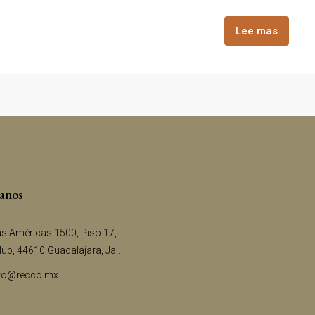
Lee mas
anos
as Américas 1500, Piso 17,
ub, 44610 Guadalajara, Jal.
to@recco.mx