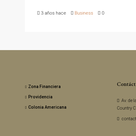
3 años hace
Business
0
Contáct
Zona Financiera
Providencia
Av. de l
Colonia Americana
Country Cl
contac