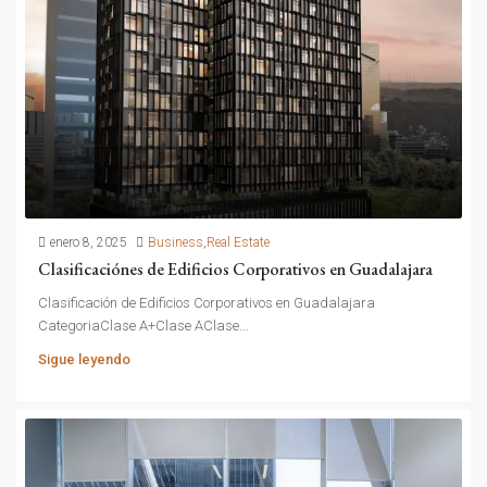
enero 8, 2025
Business
,
Real Estate
Clasificaciónes de Edificios Corporativos en Guadalajara
Clasificación de Edificios Corporativos en Guadalajara
CategoriaClase A+Clase AClase...
Sigue leyendo